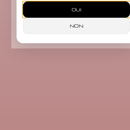
préopératoire
OUI
En savoir plus
NON